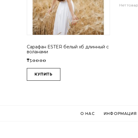
Нет това
Сарафан ESTER белый хб длинный с
воланами
₸50000
КУПИТЬ
O НАС
ИНФОРМАЦИЯ 